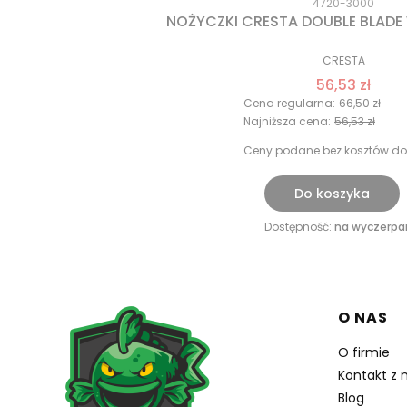
4720-3000
NOŻYCZKI CRESTA DOUBLE BLAD
CRESTA
56,53 zł
Cena regularna:
66,50 zł
Najniższa cena:
56,53 zł
Ceny podane bez kosztów do
Do koszyka
Dostępność:
na wyczerpa
Linki w
O NAS
O firmie
Kontakt z 
Blog