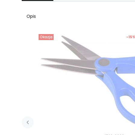
Opis
Okazja
-15