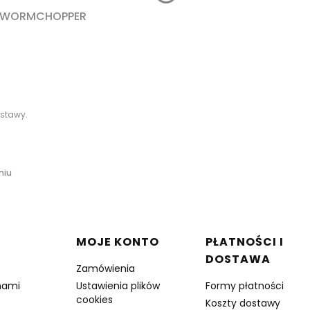
E WORMCHOPPER
stawy.
niu
 stopce
MOJE KONTO
PŁATNOŚCI I
DOSTAWA
Zamówienia
nami
Ustawienia plików
Formy płatności
cookies
Koszty dostawy