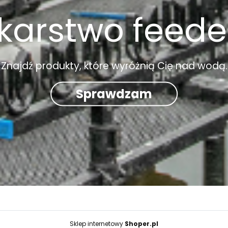
arstwo feed
Znajdź produkty, które wyróżnią Cię nad wodą.
Sprawdzam
Sklep internetowy
Shoper.pl