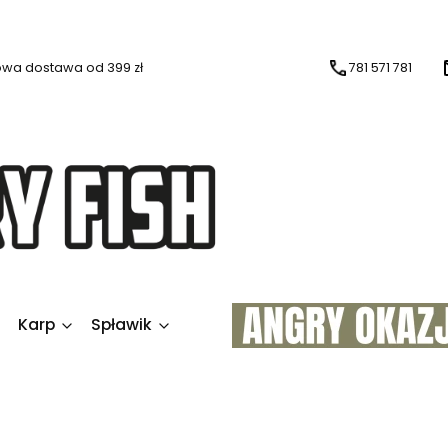
wa dostawa od 399 zł
781 571 781
Karp
Spławik