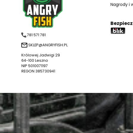
Nagrody i 
Bezpiecz
781 571 781
SKLEP@ANGRYFISH.PL
Królowej Jadwigi 29
64-100 Leszno
NIP 5010071197
REGON 385730941