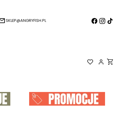
SKLEP@ANGRYFISH.PL
Produkty w k