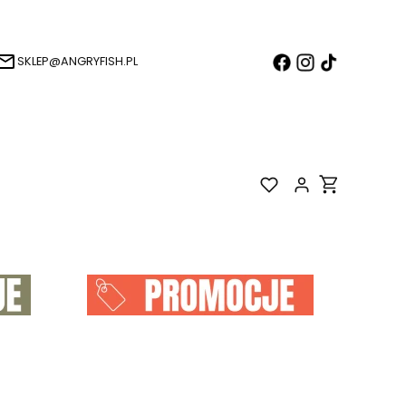
SKLEP@ANGRYFISH.PL
Produkty w k