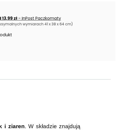
 13,99 zł
- InPost Paczkomaty
ksymalnych wymiarach 41 x 38 x 64 cm)
rodukt
k i ziaren
. W składzie znajdują