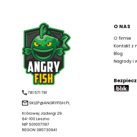
Linki w
O NAS
O firmie
Kontakt z 
Blog
Nagrody i 
Bezpiecz
781 571 781
SKLEP@ANGRYFISH.PL
Królowej Jadwigi 29
64-100 Leszno
NIP 5010071197
REGON 385730941