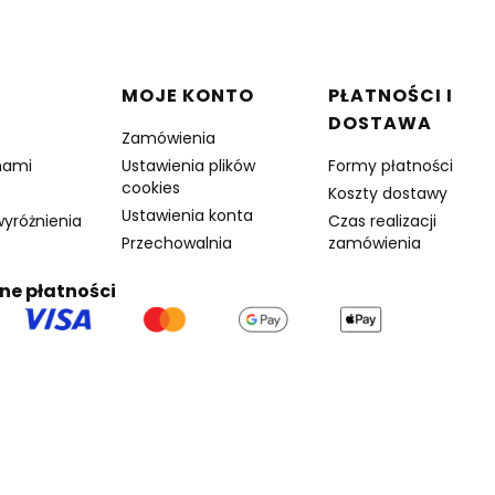
 stopce
MOJE KONTO
PŁATNOŚCI I
DOSTAWA
Zamówienia
nami
Ustawienia plików
Formy płatności
cookies
Koszty dostawy
Ustawienia konta
wyróżnienia
Czas realizacji
Przechowalnia
zamówienia
ne płatności