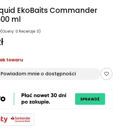
iquid EkoBaits Commander
500 ml
0
(Oceny: 0 Recenzje: 0)
ł
ak towaru
Powiadom mnie o dostępności