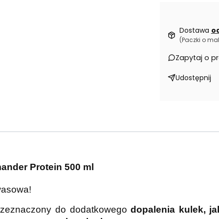
Dostawa
od
(Paczki o ma
Zapytaj o p
Udostępnij
ander Protein 500 ml
wasowa!
rzeznaczony do dodatkowego
dopalenia kulek, ja