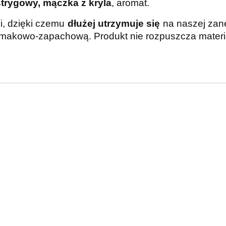
strygowy, mączka z kryla
, aromat.
ki, dzięki czemu
dłużej utrzymuje się
na naszej zan
smakowo-zapachową. Produkt nie rozpuszcza mater