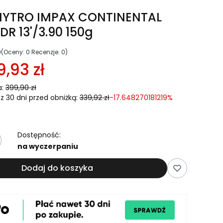
YTRO IMPAX CONTINENTAL
R 13'/3.90 150g
0
(Oceny: 0 Recenzje: 0)
9,93 zł
:
399,90 zł
z 30 dni przed obniżką:
339,92 zł
-17.648270181219%
Dostępność:
na wyczerpaniu
Dodaj do koszyka