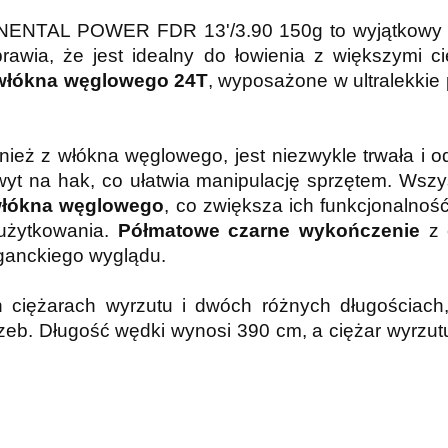
AL POWER FDR 13'/3.90 150g to wyjątkowy sprz
prawia, że jest idealny do łowienia z większymi c
włókna węglowego 24T
, wyposażone w ultralekkie 
ież z włókna węglowego, jest niezwykle trwała i 
 na hak, co ułatwia manipulację sprzętem. Wszystk
 włókna węglowego
, co zwiększa ich funkcjonalnoś
 użytkowania.
Półmatowe czarne wykończenie
z 
anckiego wyglądu.
 ciężarach wyrzutu i dwóch różnych długościac
zeb. Długość wędki wynosi 390 cm, a ciężar wyrzut