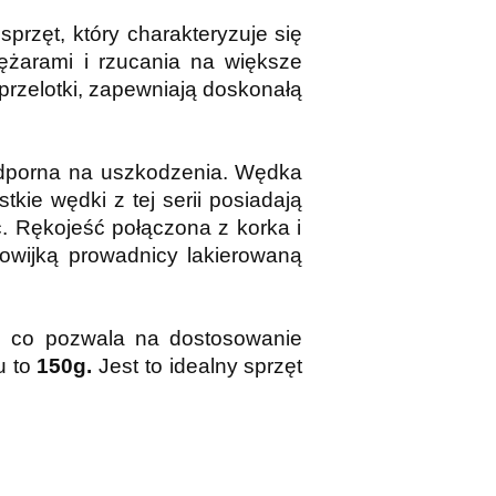
ęt, który charakteryzuje się
iężarami i rzucania na większe
przelotki, zapewniają doskonałą
odporna na uszkodzenia. Wędka
ie wędki z tej serii posiadają
ć. Rękojeść połączona z korka i
owijką prowadnicy lakierowaną
h, co pozwala na dostosowanie
u to
150g.
Jest to idealny sprzęt