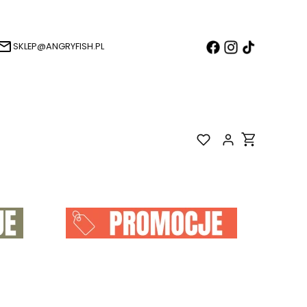
SKLEP@ANGRYFISH.PL
Produkty w k