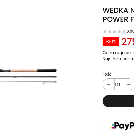
WĘDKA N
POWER FD
0.0
27
-30%
Cena regularna
Najniższa cena 
Ilość
szt.