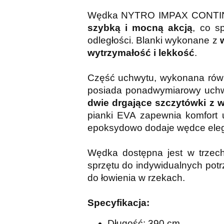
Wędka NYTRO IMPAX CONTINENT
szybką i mocną akcją
, co s
odległości. Blanki wykonane z
wytrzymałość i lekkość
.
Część uchwytu, wykonana równ
posiada ponadwymiarowy uchwyt
dwie drgające szczytówki z
pianki EVA zapewnia komfort
epoksydowo dodaje wędce eleg
Wędka dostępna jest w trzech
sprzętu do indywidualnych potr
do łowienia w rzekach.
Specyfikacja:
Długość: 390 cm