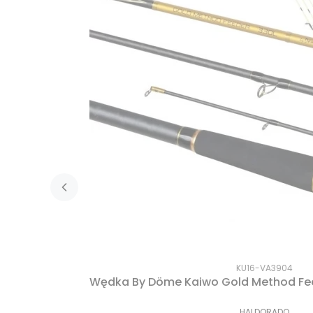
KU16-VA3904
Wędka By Döme Kaiwo Gold Method Fee
HALDORADO