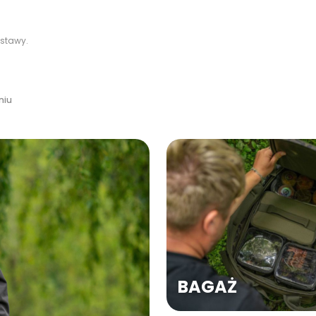
stawy.
niu
BAGAŻ