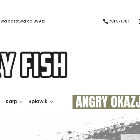
wa dostawa od 399 zł
781 571 781
Karp
Spławik