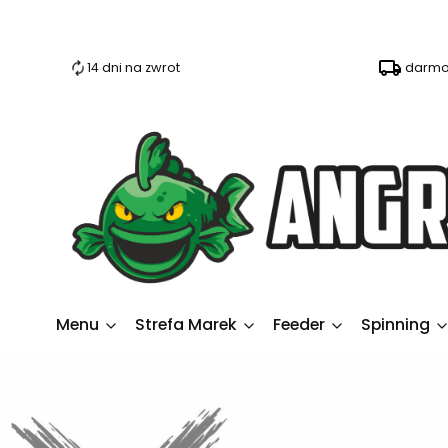
14 dni na zwrot
darmo
Menu
Strefa Marek
Feeder
Spinning