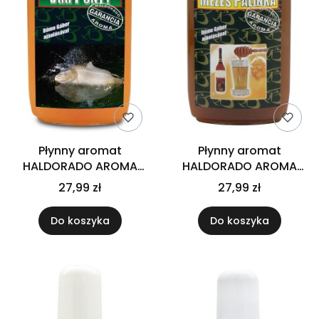
Płynny aromat
Płynny aromat
HALDORADO AROMA
HALDORADO AROMA
TUNING Dziki Karp
TUNING Honey Brendy
27,99 zł
27,99 zł
Do koszyka
Do koszyka