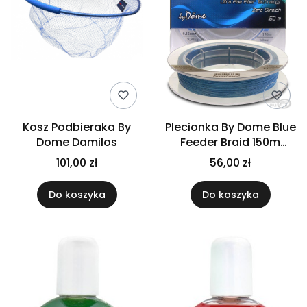
Kosz Podbieraka By
Plecionka By Dome Blue
Dome Damilos
Feeder Braid 150m
0,06mm
101,00 zł
56,00 zł
Do koszyka
Do koszyka