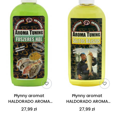
Płynny aromat
Płynny aromat
HALDORADO AROMA
HALDORADO AROMA
TUNING Pikantna Ryba
TUNING Serowa Brzana
27,99 zł
27,99 zł