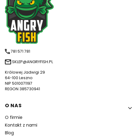
781 571 781
SKLEP@ANGRYFISH.PL
Królowej Jadwigi 29
64-100 Leszno
NIP 5010071197
REGON 385730941
Linki w stopce
O NAS
O firmie
Kontakt z nami
Blog