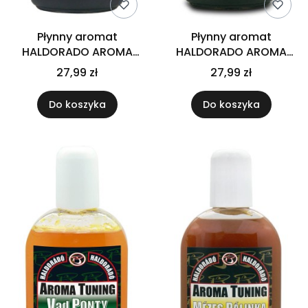
Płynny aromat
Płynny aromat
HALDORADO AROMA
HALDORADO AROMA
TUNING Duży Leszcz
TUNING Dzika Śliwka
27,99 zł
27,99 zł
Do koszyka
Do koszyka