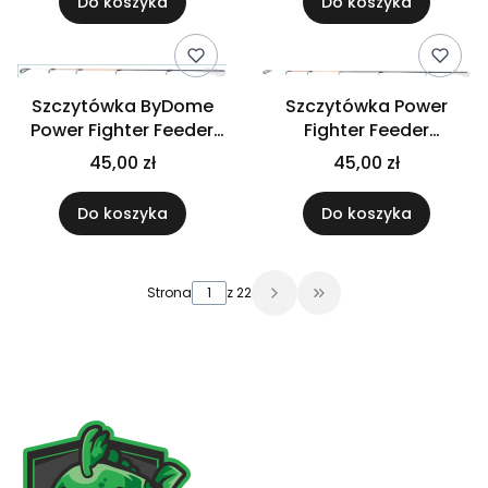
Do koszyka
Do koszyka
Szczytówka ByDome
Szczytówka Power
Power Fighter Feeder
Fighter Feeder
330M Medium
390MH/390H Light
45,00 zł
45,00 zł
Do koszyka
Do koszyka
Strona
z 22
Przejdź do ostatniej 