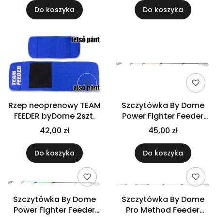
Do koszyka
Do koszyka
Rzep neoprenowy TEAM
Szczytówka By Dome
FEEDER byDome 2szt.
Power Fighter Feeder
330M Heavy
42,00 zł
45,00 zł
Do koszyka
Do koszyka
Szczytówka By Dome
Szczytówka By Dome
Power Fighter Feeder
Pro Method Feeder