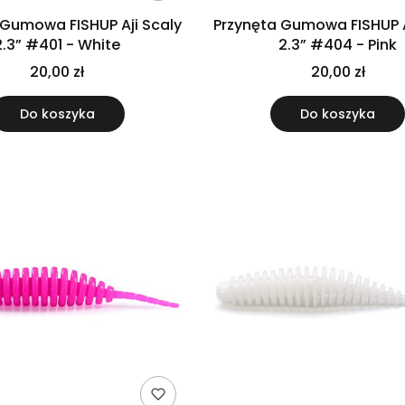
 Gumowa FISHUP Aji Scaly
Przynęta Gumowa FISHUP A
2.3” #401 - White
2.3” #404 - Pink
20,00 zł
20,00 zł
Do koszyka
Do koszyka