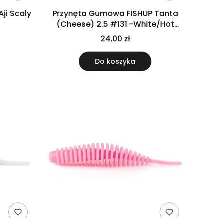
ji Scaly
Przynęta Gumowa FISHUP Tanta
(Cheese) 2.5 #131 -White/Hot
Chartre
24,00 zł
Do koszyka