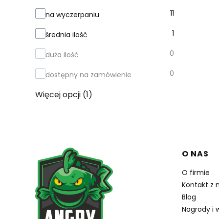
11
na wyczerpaniu
1
średnia ilość
0
duża ilość
0
dostępny na zamówienie
Więcej opcji (1)
Linki w
O NAS
O firmie
Kontakt z 
Blog
Nagrody i 