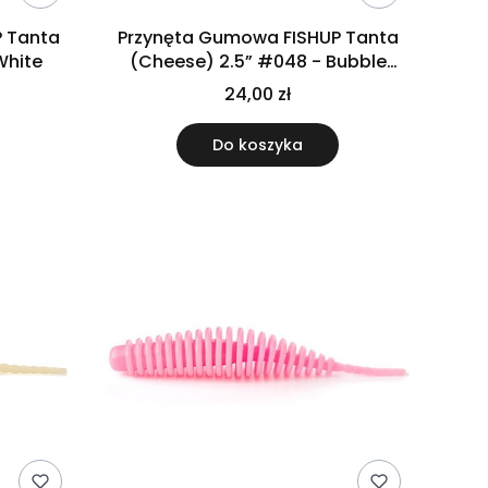
 Tanta
Przynęta Gumowa FISHUP Tanta
White
(Cheese) 2.5” #048 - Bubble
Gum,
24,00 zł
Do koszyka