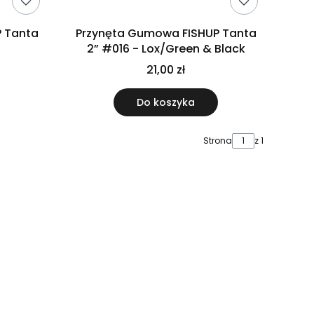
 Tanta
Przynęta Gumowa FISHUP Tanta
2” #016 - Lox/Green & Black
21,00 zł
Do koszyka
Strona
z 1