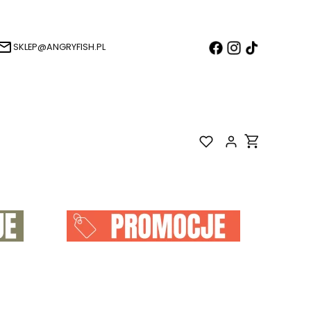
SKLEP@ANGRYFISH.PL
Produkty w k