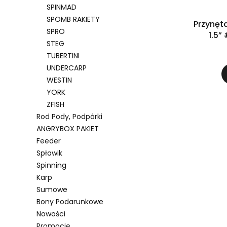
SPINMAD
SPOMB RAKIETY
Przynęt
SPRO
1.5”
STEG
TUBERTINI
UNDERCARP
WESTIN
YORK
ZFISH
Rod Pody, Podpórki
ANGRYBOX PAKIET
Feeder
Spławik
Spinning
Karp
Sumowe
Bony Podarunkowe
Nowości
Promocje