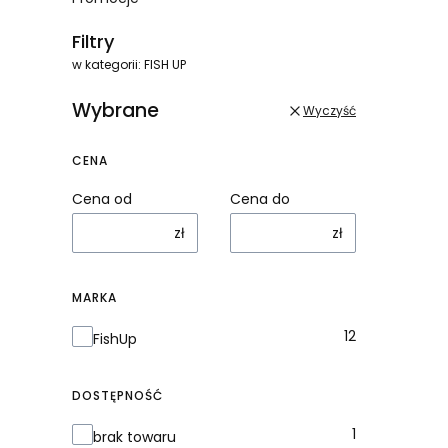
Koniec menu
Filtry
w kategorii: FISH UP
Wybrane
Wyczyść
CENA
Cena od
Cena do
zł
zł
MARKA
Marka
12
FishUp
DOSTĘPNOŚĆ
Dostępność
1
brak towaru