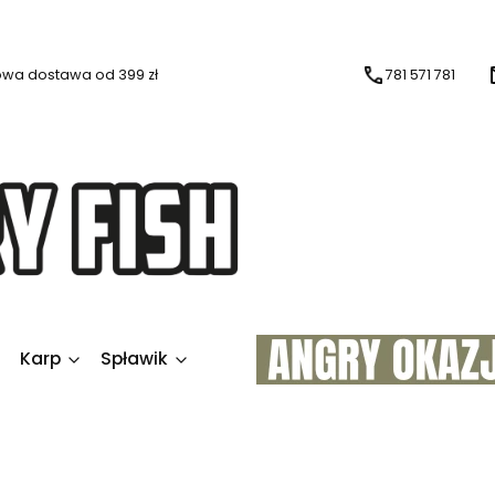
wa dostawa od 399 zł
781 571 781
Karp
Spławik