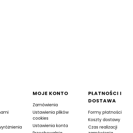
 stopce
MOJE KONTO
PŁATNOŚCI I
DOSTAWA
Zamówienia
nami
Ustawienia plików
Formy płatności
cookies
Koszty dostawy
Ustawienia konta
wyróżnienia
Czas realizacji
Przechowalnia
zamówienia