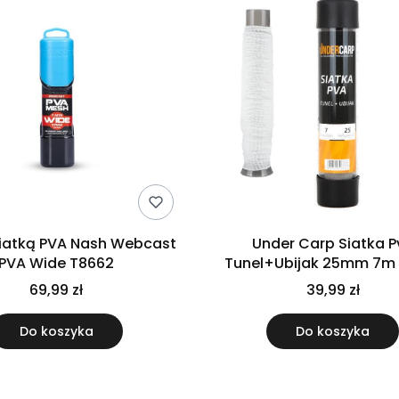
siatką PVA Nash Webcast
Under Carp Siatka P
PVA Wide T8662
Tunel+Ubijak 25mm 7m
Carp
69,99 zł
39,99 zł
Do koszyka
Do koszyka