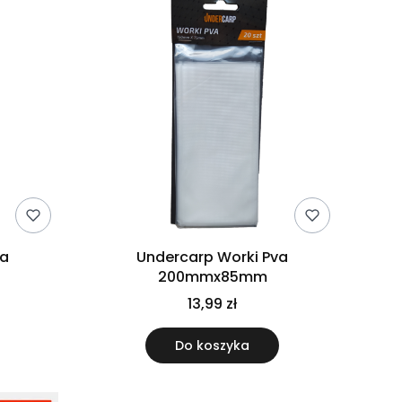
va
Undercarp Worki Pva
200mmx85mm
13,99 zł
Do koszyka