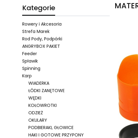
MATER
Kategorie
Rowery i Akcesoria
Strefa Marek
Rod Pody, Podpórki
Lista 
ANGRYBOX PAKIET
Feeder
Spławik
Spinning
Karp
WIADERKA
ŁÓDKI ZANĘTOWE
WĘDKI
KOŁOWROTKI
ODZIEŻ
OKULARY
PODBIERAKI, GŁOWICE
HAKI I GOTOWE PRZYPONY