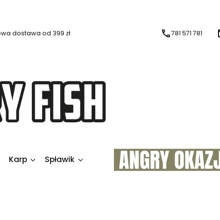
wa dostawa od 399 zł
781 571 781
Karp
Spławik