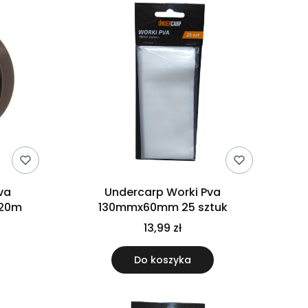
va
Undercarp Worki Pva
 20m
130mmx60mm 25 sztuk
13,99 zł
Do koszyka