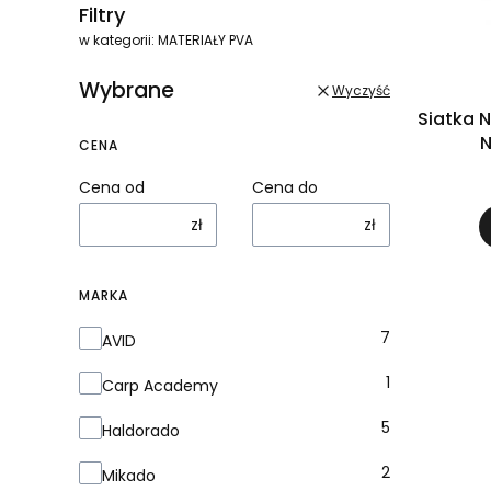
Filtry
w kategorii: MATERIAŁY PVA
Wybrane
Wyczyść
Siatka 
N
CENA
Cena od
Cena do
zł
zł
MARKA
Marka
7
AVID
1
Carp Academy
5
Haldorado
2
Mikado