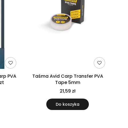
arp PVA
Taśma Avid Carp Transfer PVA
zt
Tape 5mm
21,59 zł
Do koszyka