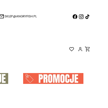
SKLEP@ANGRYFISH.PL
Produkty w k