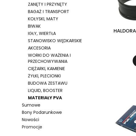
ZANĘTY I PRZYNĘTY
BAGAŻ I TRANSPORT
KOŁYSKI, MATY
BIWAK
HALDORA
IGŁY, WIERTŁA
STANOWISKO WĘDKARSKIE
AKCESORIA
WORKI DO WAŻENIA I
PRZECHOWYWANIA
CIĘŻARKI, KAMIENIE
ŻYŁKI, PLECIONKI
BUDOWA ZESTAWU
LIQUID, BOOSTER
MATERIAŁY PVA
Sumowe
Bony Podarunkowe
Nowości
Promocje
Koniec menu