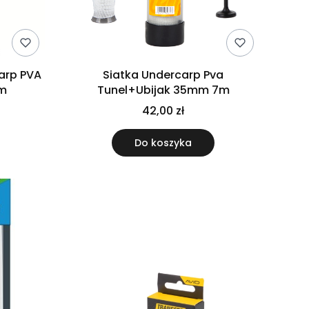
arp PVA
Siatka Undercarp Pva
mm
Tunel+Ubijak 35mm 7m
42,00 zł
Do koszyka