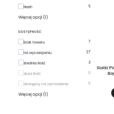
5
Nash
Więcej opcji (1)
DOSTĘPNOŚĆ
Dostępność
7
brak towaru
27
na wyczerpaniu
3
średnia ilość
Siatki 
0
duża ilość
0
dostępny na zamówienie
Więcej opcji (1)