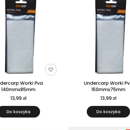
dercarp Worki Pva
Undercarp Worki P
140mmx85mm
150mmx75mm
13,99 zł
13,99 zł
Do koszyka
Do koszyka