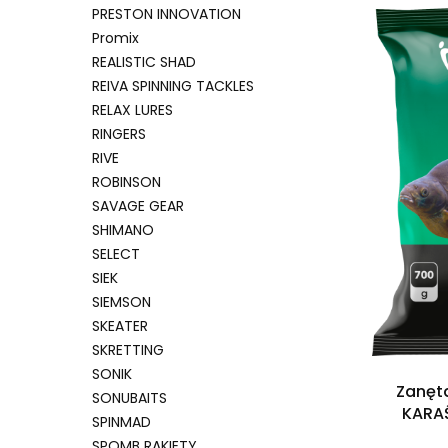
PRESTON INNOVATION
Promix
REALISTIC SHAD
REIVA SPINNING TACKLES
RELAX LURES
RINGERS
RIVE
ROBINSON
SAVAGE GEAR
SHIMANO
SELECT
SIEK
SIEMSON
SKEATER
SKRETTING
SONIK
Zanęt
SONUBAITS
KARA
SPINMAD
SPOMB RAKIETY