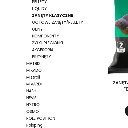
PELLETY
LIQUIDY
ZANĘTY KLASYCZNE
GOTOWE ZANĘTY/PELLETY
GLINY
KOMPONENTY
ŻYŁKI, PLECIONKI
AKCESORIA
PRZYNĘTY
MATRIX
MIKADO
Mistrall
ZANĘT
MIVARDI
F
NASH
NEVIS
NYTRO
OSMO
POLE POSITION
Polsping