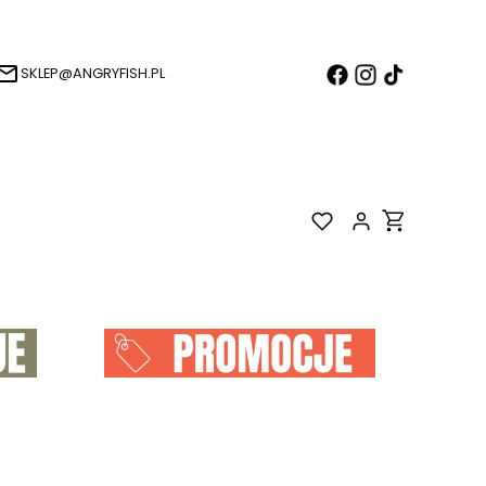
SKLEP@ANGRYFISH.PL
Produkty w k