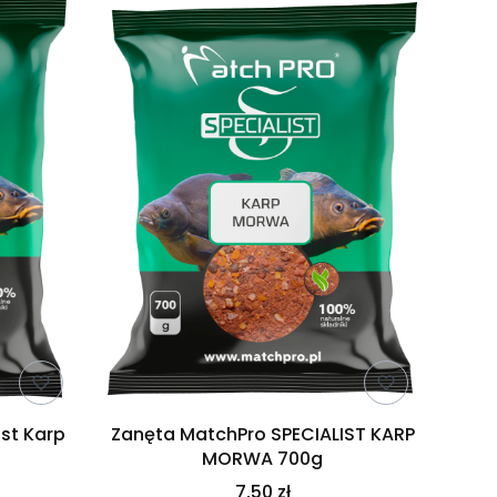
st Karp
Zanęta MatchPro SPECIALIST KARP
MORWA 700g
7,50 zł