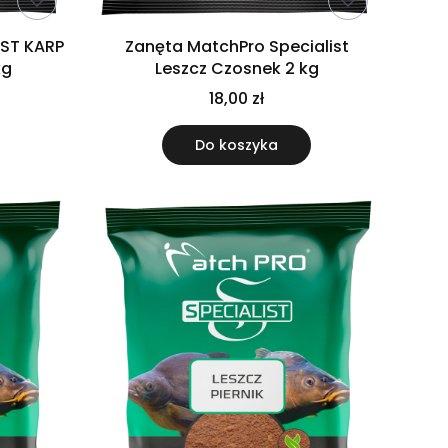
IST KARP
Zanęta MatchPro Specialist
kg
Leszcz Czosnek 2 kg
18,00 zł
Do koszyka