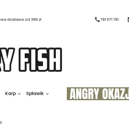
wa dostawa od 399 zł
781 571 781
Karp
Spławik
E