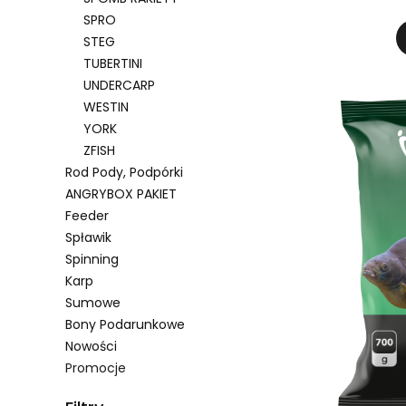
SPRO
STEG
TUBERTINI
UNDERCARP
WESTIN
YORK
ZFISH
Rod Pody, Podpórki
ANGRYBOX PAKIET
Feeder
Spławik
Spinning
Karp
Sumowe
Bony Podarunkowe
Nowości
Promocje
Koniec menu