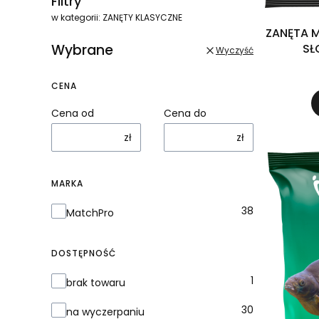
Filtry
w kategorii: ZANĘTY KLASYCZNE
ZANĘTA M
Wybrane
SŁ
Wyczyść
CENA
Cena od
Cena do
zł
zł
MARKA
Marka
38
MatchPro
DOSTĘPNOŚĆ
Dostępność
1
brak towaru
30
na wyczerpaniu