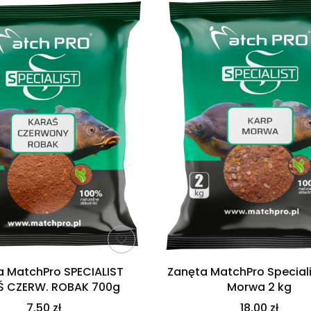
a MatchPro SPECIALIST
Zanęta MatchPro Speciali
Ś CZERW. ROBAK 700g
Morwa 2 kg
7,50 zł
18,00 zł