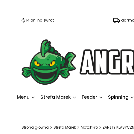
14 dni na zwrot
darmo
Menu
Strefa Marek
Feeder
Spinning
Strona główna
Strefa Marek
MatchPro
ZANĘTY KLASYCZN