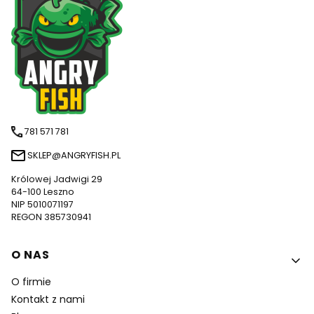
781 571 781
SKLEP@ANGRYFISH.PL
Królowej Jadwigi 29
64-100 Leszno
NIP 5010071197
REGON 385730941
Linki w stopce
O NAS
O firmie
Kontakt z nami