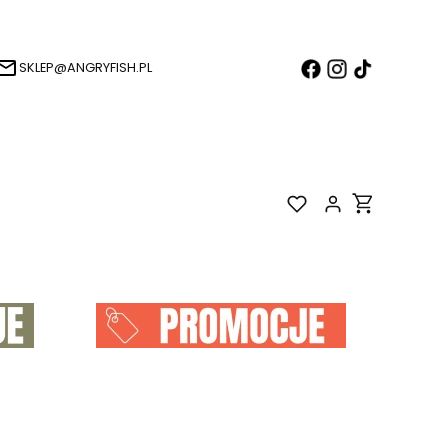
SKLEP@ANGRYFISH.PL
Produkty w k