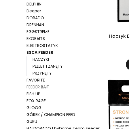
DELPHIN
Deeper
DORADO
DRENNAN
EGGSTREME
Haczyk E
EKOBAITS
ELEKTROSTATYK
ESCA FEEDER
HACZYKI
PELLET I ZANĘTY
PRZYNĘTY
FAVORITE
FEEDER BAIT
FISH UP
FOX RAGE
GLOOG
GÓREK / CHAMPION FEED
GURU
HALDORADO I byDome Team Feeder