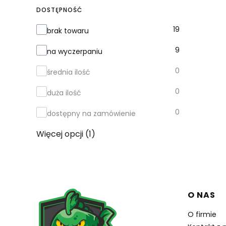
DOSTĘPNOŚĆ
Dostępność
19
brak towaru
9
na wyczerpaniu
0
średnia ilość
0
duża ilość
0
dostępny na zamówienie
Więcej opcji (1)
Linki w
O NAS
O firmie