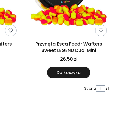
fters
Przynęta Esca Feedr Wafters
l
Sweet LEGEND Dual Mini
26,50 zł
Do koszyka
Strona
z 1