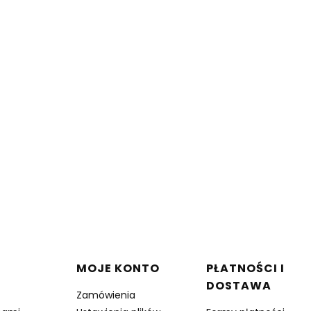
 stopce
MOJE KONTO
PŁATNOŚCI I
DOSTAWA
Zamówienia