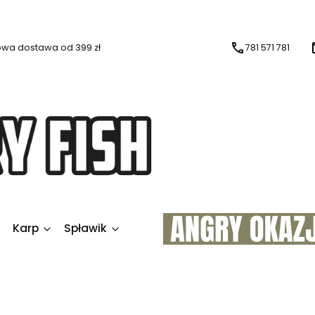
wa dostawa od 399 zł
781 571 781
Karp
Spławik