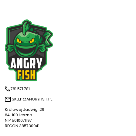
781 571 781
SKLEP@ANGRYFISH.PL
Królowej Jadwigi 29
64-100 Leszno
NIP 5010071197
REGON 385730941