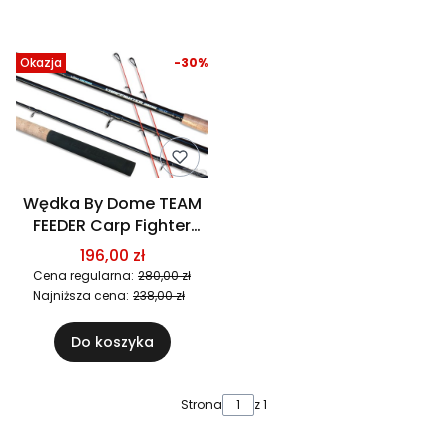
Lista produktów
Okazja
-30%
Wędka By Dome TEAM
FEEDER Carp Fighter
Feeder 390H
196,00 zł
Cena regularna:
280,00 zł
Najniższa cena:
238,00 zł
Do koszyka
Strona
z 1