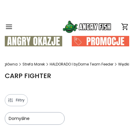
Produ
na główna
Strefa Marek
HALDORADO I byDome Team Feeder
Wędki
CARP FIGHTER
Filtry
Domyślne