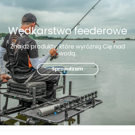
Wędkarstwo feederowe
Znajdź produkty, które wyróżnią Cię nad
wodą.
Sprawdzam