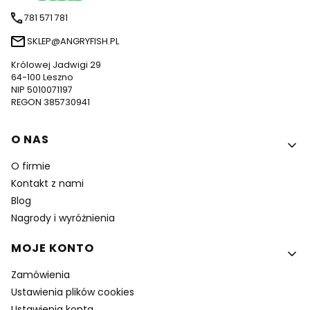
781 571 781
SKLEP@ANGRYFISH.PL
Królowej Jadwigi 29
64-100 Leszno
NIP 5010071197
REGON 385730941
Linki w stopce
O NAS
O firmie
Kontakt z nami
Blog
Nagrody i wyróżnienia
MOJE KONTO
Zamówienia
Ustawienia plików cookies
Ustawienia konta