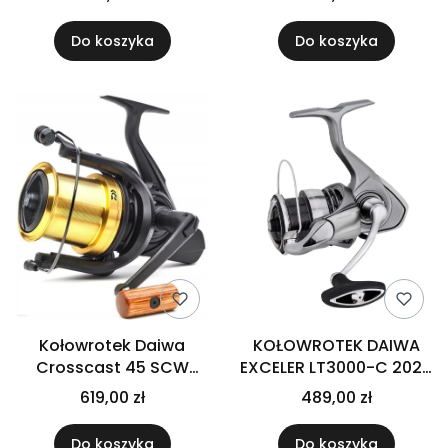
Do koszyka
Do koszyka
Kołowrotek Daiwa
KOŁOWROTEK DAIWA
Crosscast 45 SCW
EXCELER LT3000-C 2023
5000LD QD - GOLD
10336-300
619,00 zł
489,00 zł
Do koszyka
Do koszyka