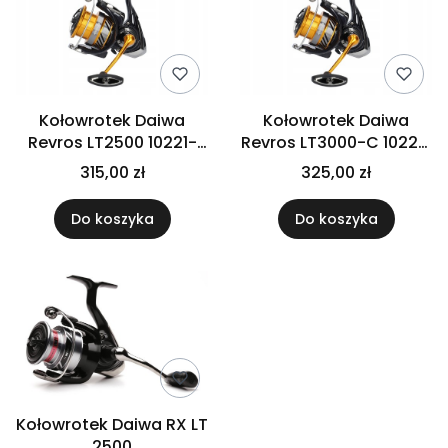
Kołowrotek Daiwa
Kołowrotek Daiwa
Revros LT2500 10221-
Revros LT3000-C 10221-
252
302
315,00 zł
325,00 zł
Do koszyka
Do koszyka
Kołowrotek Daiwa RX LT
2500