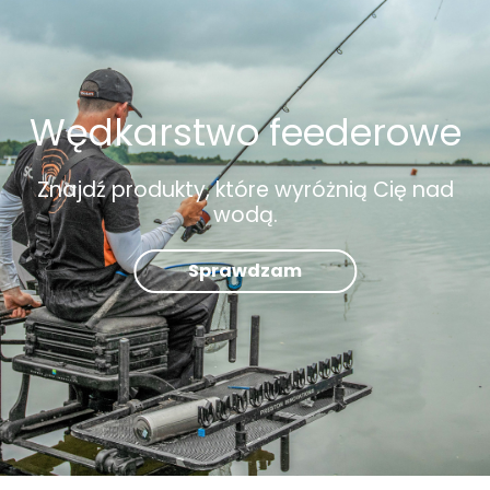
Wędkarstwo feederowe
Znajdź produkty, które wyróżnią Cię nad
wodą.
Sprawdzam