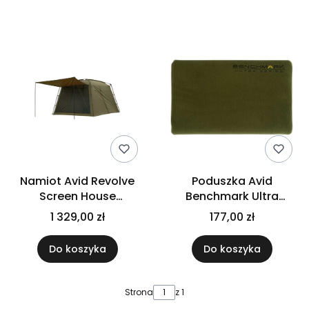
Lista produktów
Namiot Avid Revolve
Poduszka Avid
Screen House
Benchmark Ultra
Compact
Memory Foam Pill
1 329,00 zł
177,00 zł
Do koszyka
Do koszyka
Strona
z 1