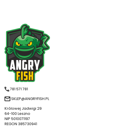
781 571 781
SKLEP@ANGRYFISH.PL
Królowej Jadwigi 29
64-100 Leszno
NIP 5010071197
REGON 385730941